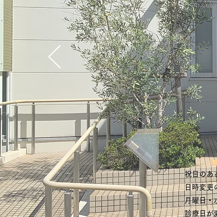
祝日のあ
日時変更
月曜日・
診療日が