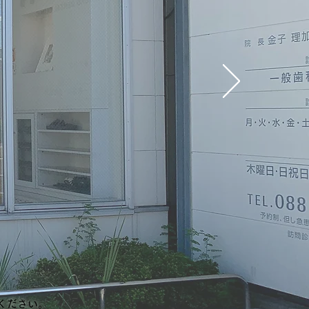
。
ください
。